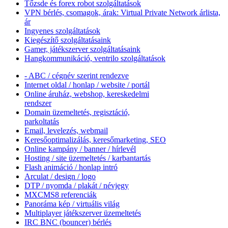
Tőzsde és forex robot szolgáltatások
VPN bérlés, csomagok, árak: Virtual Private Network árlista,
ár
Ingyenes szolgáltatások
Kiegészítő szolgáltatásaink
Gamer, játékszerver szolgáltatásaink
Hangkommunikáció, ventrilo szolgáltatások
- ABC / cégnév szerint rendezve
Internet oldal / honlap / website / portál
Online áruház, webshop, kereskedelmi
rendszer
Domain üzemeltetés, regisztáció,
parkoltatás
Email, levelezés, webmail
Keresőoptimalizálás, keresőmarketing, SEO
Online kampány / banner / hírlevél
Hosting / site üzemeltetés / karbantartás
Flash animáció / honlap intró
Arculat / design / logo
DTP / nyomda / plakát / névjegy
MXCMS8 referenciák
Panoráma kép / virtuális világ
Multiplayer játékszerver üzemeltetés
IRC BNC (bouncer) bérlés