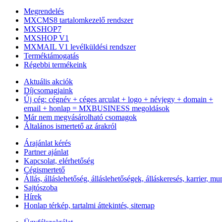
Megrendelés
MXCMS8 tartalomkezelő rendszer
MXSHOP7
MXSHOP V1
MXMAIL V1 levélküldési rendszer
Terméktámogatás
Régebbi termékeink
Aktuális akciók
Díjcsomagjaink
Új cég: cégnév + céges arculat + logo + névjegy + domain +
email + honlap = MXBUSINESS megoldások
Már nem megvásárolható csomagok
Általános ismertető az árakról
Árajánlat kérés
Partner ajánlat
Kapcsolat, elérhetőség
Cégismertető
Állás, álláslehetőség, álláslehetőségek, álláskeresés, karrier,
Sajtószoba
Hírek
Honlap térkép, tartalmi áttekintés, sitemap