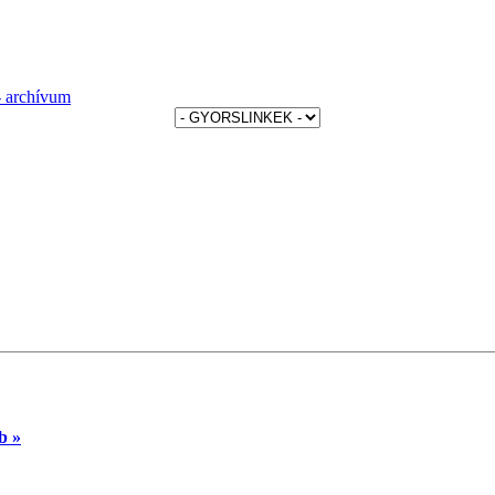
archívum
b »