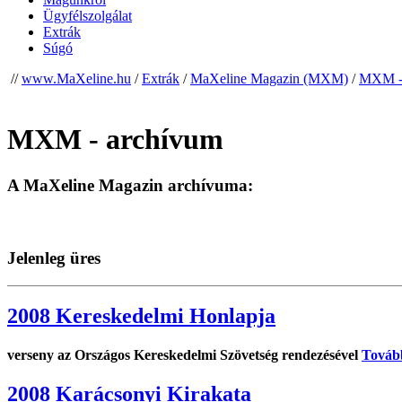
Ügyfélszolgálat
Extrák
Súgó
//
www.MaXeline.hu
/
Extrák
/
MaXeline Magazin (MXM)
/
MXM - 
MXM - archívum
A MaXeline Magazin archívuma:
Jelenleg üres
2008 Kereskedelmi Honlapja
verseny az Országos Kereskedelmi Szövetség rendezésével
Továb
2008 Karácsonyi Kirakata