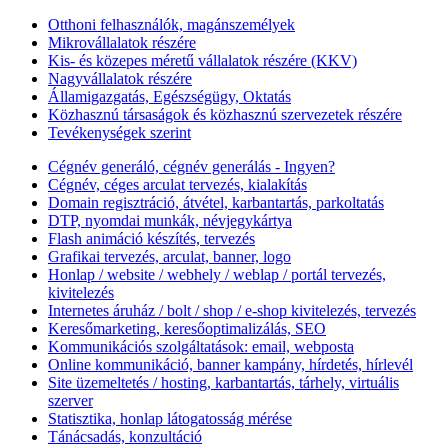
Otthoni felhasználók, magánszemélyek
Mikrovállalatok részére
Kis- és közepes méretű vállalatok részére (KKV)
Nagyvállalatok részére
Államigazgatás, Egészségügy, Oktatás
Közhasznú társaságok és közhasznú szervezetek részére
Tevékenységek szerint
Cégnév generáló, cégnév generálás - Ingyen?
Cégnév, céges arculat tervezés, kialakítás
Domain regisztráció, átvétel, karbantartás, parkoltatás
DTP, nyomdai munkák, névjegykártya
Flash animáció készítés, tervezés
Grafikai tervezés, arculat, banner, logo
Honlap / website / webhely / weblap / portál tervezés,
kivitelezés
Internetes áruház / bolt / shop / e-shop kivitelezés, tervezés
Keresőmarketing, keresőoptimalizálás, SEO
Kommunikációs szolgáltatások: email, webposta
Online kommunikáció, banner kampány, hírdetés, hírlevél
Site üzemeltetés / hosting, karbantartás, tárhely, virtuális
szerver
Statisztika, honlap látogatosság mérése
Tánácsadás, konzultáció