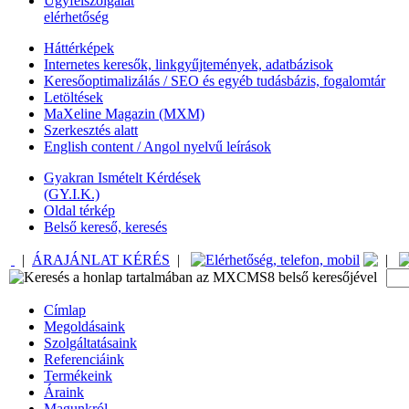
Ügyfélszolgálat
elérhetőség
Háttérképek
Internetes keresők, linkgyűjtemények, adatbázisok
Keresőoptimalizálás / SEO és egyéb tudásbázis, fogalomtár
Letöltések
MaXeline Magazin (MXM)
Szerkesztés alatt
English content / Angol nyelvű leírások
Gyakran Ismételt Kérdések
(GY.I.K.)
Oldal térkép
Belső kereső, keresés
|
ÁRAJÁNLAT KÉRÉS
|
|
Címlap
Megoldásaink
Szolgáltatásaink
Referenciáink
Termékeink
Áraink
Magunkról