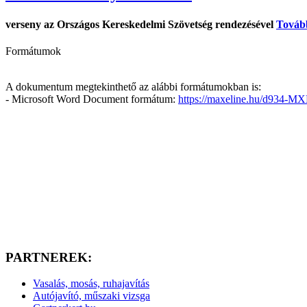
verseny az Országos Kereskedelmi Szövetség rendezésével
Továb
Formátumok
A dokumentum megtekinthető az alábbi formátumokban is:
- Microsoft Word Document formátum:
https://maxeline.hu/d934-M
PARTNEREK:
Vasalás, mosás, ruhajavítás
Autójavító, műszaki vizsga