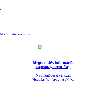
b »
XM-arch-shy-vum.doc
Megrendelés, információ,
kapcsolat, elérhetőség
Nyomtatóbarát változat
Hozzáadás a kedvencekhez